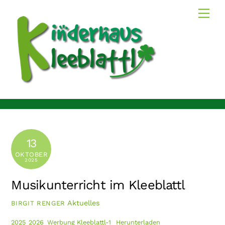
Skip
Men
to
content
13
OKTOBER
2025
Musikunterricht im Kleeblattl
Aktuelles
BIRGIT RENGER
2025_2026_Werbung Kleeblattl-1
Herunterladen