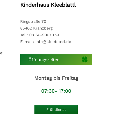
Kinderhaus Kleeblattl
Ringstraße 70
85402 Kranzberg
Tel.: 08166-990707-0
E-mail: info@kleeblattl.de
e:
Öffnungszeiten
Montag bis Freitag
07:30- 17:00
Frühdienst