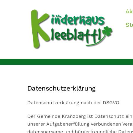
Skip
Ak
to
content
St
Datenschutzerklärung
Datenschutzerklärung nach der DSGVO
Der Gemeinde Kranzberg ist Datenschutz ein w
unserer Aufgabenerfüllung verbundenen Vera
datensparsame und bürgerfreundliche Datenv